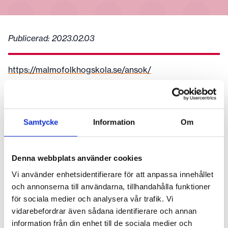
Publicerad:
2023.02.03
https://malmofolkhogskola.se/ansok/
Fler nyheter
Samtycke
Information
Om
2026.06.24
Tack för en fin termin och ha en skön sommar!
Denna webbplats använder cookies
Startdatum för höstterminens kurser hittar du här
Vi använder enhetsidentifierare för att anpassa innehållet
2026.04.02
och annonserna till användarna, tillhandahålla funktioner
Vill du arbeta inom film? Sök till vår
för sociala medier och analysera vår trafik. Vi
Filmarbetarutbildning – läs mer här!
vidarebefordrar även sådana identifierare och annan
information från din enhet till de sociala medier och