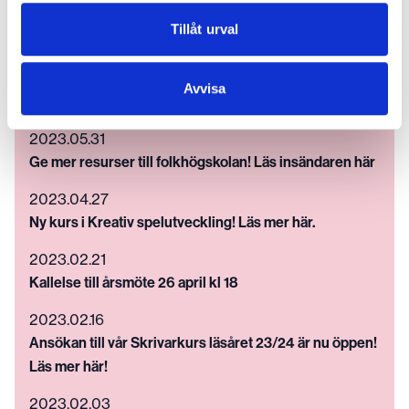
Kallelse till årsmöte 25 april kl 18
Tillåt urval
2023.10.17
VÄGEN – folkhögskolevägen till arbete och fortsatta
Avvisa
studier
2023.05.31
Ge mer resurser till folkhögskolan! Läs insändaren här
2023.04.27
Ny kurs i Kreativ spelutveckling! Läs mer här.
2023.02.21
Kallelse till årsmöte 26 april kl 18
2023.02.16
Ansökan till vår Skrivarkurs läsåret 23/24 är nu öppen!
Läs mer här!
2023.02.03