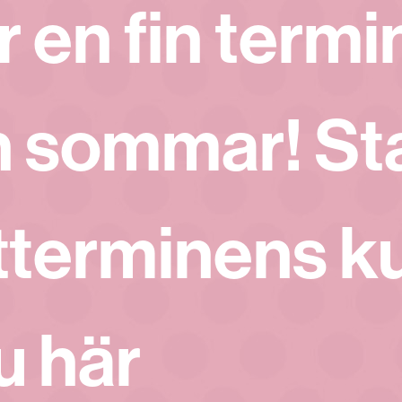
r en fin termi
n sommar! St
tterminens k
u här