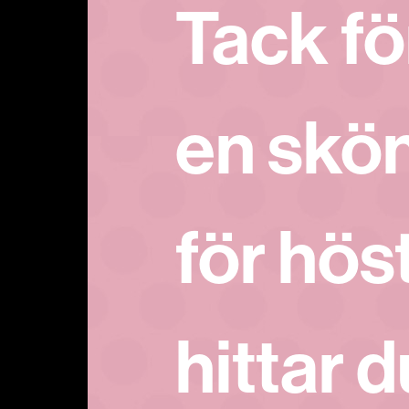
Tack fö
en skö
för hös
hittar d