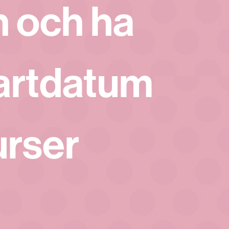
n och ha
artdatum
urser