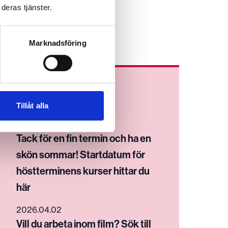
deras tjänster.
Marknadsföring
Fler nyheter
Tillåt alla
2026.06.24
Tack för en fin termin och ha en
skön sommar! Startdatum för
höstterminens kurser hittar du
här
2026.04.02
Vill du arbeta inom film? Sök till