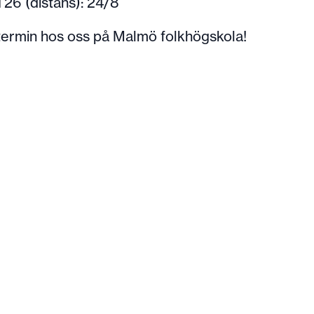
T26 (distans): 24/8
 termin hos oss på Malmö folkhögskola!