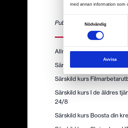
med annan information som du 
Samtyckesval
Publicerad:
2026.06.24
Nödvändig
Allmän kurs HT26: 17/8
Avvisa
Särskild kurs Kreativ spelu
Särskild kurs Filmarbetarut
Särskild kurs I de äldres tj
24/8
Särskild kurs Boosta din kre