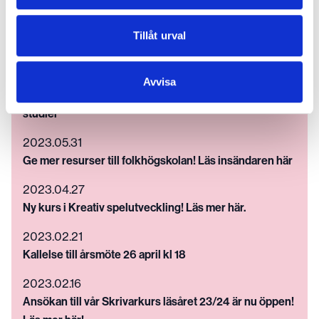
Folkhögskolan, se mer här!
2024.02.12
Tillåt urval
Kallelse till årsmöte 25 april kl 18
2023.10.17
Avvisa
VÄGEN – folkhögskolevägen till arbete och fortsatta
studier
2023.05.31
Ge mer resurser till folkhögskolan! Läs insändaren här
2023.04.27
Ny kurs i Kreativ spelutveckling! Läs mer här.
2023.02.21
Kallelse till årsmöte 26 april kl 18
2023.02.16
Ansökan till vår Skrivarkurs läsåret 23/24 är nu öppen!