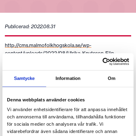
Publicerad:
2022.08.31
http://cms.malmofolkhogskola.se/wp-
content/uploads/2022/08/Ulrika-Knutsson-Elin-
Wägner-kvinnorna-kriget-och-freden-
Malmö-130922.png
Samtycke
Information
Om
Fler nyheter
2026.06.24
Denna webbplats använder cookies
Tack för en fin termin och ha en skön sommar!
Vi använder enhetsidentifierare för att anpassa innehållet
Startdatum för höstterminens kurser hittar du här
och annonserna till användarna, tillhandahålla funktioner
för sociala medier och analysera vår trafik. Vi
2026.04.02
vidarebefordrar även sådana identifierare och annan
Vill du arbeta inom film? Sök till vår