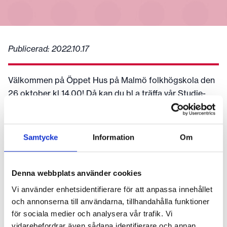
Publicerad:
2022.10.17
Välkommen på Öppet Hus på Malmö folkhögskola den
26 oktober kl 14.00! Då kan du bl a träffa vår Studie-
och karriärvägledare Emma Olsson och prata
gymnasiestudier på allmän kurs. Ring och anmäl dig på
040- 671 51 00. Varmt välkommen!
Samtycke
Information
Om
Fler nyheter
Denna webbplats använder cookies
2026.06.24
Vi använder enhetsidentifierare för att anpassa innehållet
Tack för en fin termin och ha en skön sommar!
och annonserna till användarna, tillhandahålla funktioner
Startdatum för höstterminens kurser hittar du här
för sociala medier och analysera vår trafik. Vi
vidarebefordrar även sådana identifierare och annan
2026.04.02