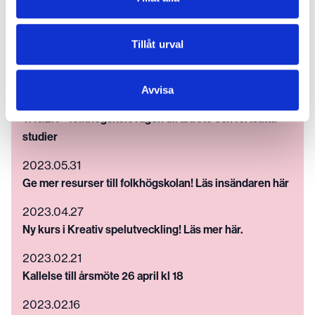
Läs om vår kurs Kreativ spelutveckling i tidskriften
Folkhögskolan, se mer här!
Tillåt urval
2024.02.12
Kallelse till årsmöte 25 april kl 18
Avvisa
2023.10.17
VÄGEN – folkhögskolevägen till arbete och fortsatta
studier
2023.05.31
Ge mer resurser till folkhögskolan! Läs insändaren här
2023.04.27
Ny kurs i Kreativ spelutveckling! Läs mer här.
2023.02.21
Kallelse till årsmöte 26 april kl 18
2023.02.16