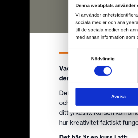
Denna webbplats använder 
Vi använder enhetsidentifierar
sociala medier och analysera 
till de sociala medier och a
med annan information som du 
Samtyckesval
Nödvändig
Vad händer när du slutar v
den?
Det är kärnan i den här kur
Avvisa
och sällskap för att stärka 
ditt yrkesliv. Kursen kombin
hur kreativitet faktiskt fun
Det här är en kurs i att: