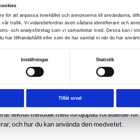
cookies
e för att anpassa innehållet och annonserna till användarna, tillh
vår trafik. Vi vidarebefordrar även sådana identifierare och anna
nnons- och analysföretag som vi samarbetar med. Dessa kan i sin
har tillhandahållit eller som de har samlat in när du har använt 
Inställningar
Statistik
änta på inspiration och börjar arbeta med
sen. Under femton veckor får du verktyg, struktur
Tillåt urval
din kreativa förmåga, både i ditt skapande och i
erar lekfull metodik med fördjupad förståelse för
gerar, och hur du kan använda den medvetet.