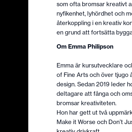
som ofta bromsar kreativt 
nyfikenhet, lyhördhet och mo
återkoppling i en kreativ kon
en grund att fortsätta bygga
Om Emma Philipson
Emma är kursutvecklare oc
of Fine Arts och över tjugo
design. Sedan 2019 leder ho
deltagare att fånga och oms
bromsar kreativiteten.
Hon har gett ut två uppmä
Make it Worse och Don’t Ju
kreativ drivkraft.