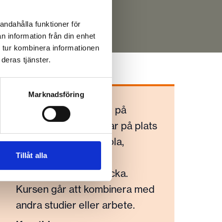
andahålla funktioner för
n information från din enhet
 tur kombinera informationen
deras tjänster.
Marknadsföring
Kurslängd:
15 veckor på
distans med två träffar på plats
på Malmö folkhögskola,
Tillåt alla
nätbaserad träff och
handledning varje vecka.
Kursen går att kombinera med
andra studier eller arbete.