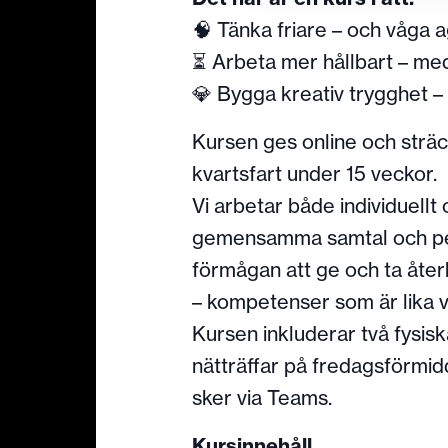
🧠 Tänka friare – och våga a
⏳ Arbeta mer hållbart – med 
💎 Bygga kreativ trygghet –
Kursen ges online och sträck
kvartsfart under 15 veckor.
Vi arbetar både individuellt
gemensamma samtal och per
förmågan att ge och ta åter
– kompetenser som är lika vä
Kursen inkluderar två fysis
nätträffar på fredagsförmid
sker via Teams.
Kursinnehåll